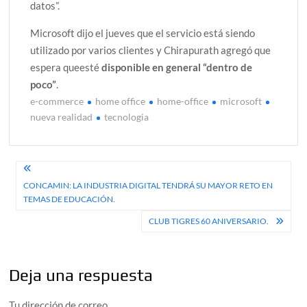
datos”.
Microsoft dijo el jueves que el servicio está siendo
utilizado por varios clientes y Chirapurath agregó que
espera queesté
disponible en general “dentro de
poco”
.
e-commerce
home office
home-office
microsoft
nueva realidad
tecnologia
Navegación
CONCAMIN: LA INDUSTRIA DIGITAL TENDRÁ SU MAYOR RETO EN
de
TEMAS DE EDUCACIÓN.
entradas
CLUB TIGRES 60 ANIVERSARIO.
Deja una respuesta
Tu dirección de correo