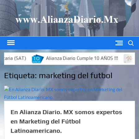
Saltar
al
contenido
Buscar
aria (SAT)
Alianza Diario Cumple 10 AÑOS !!!
Ed
Etiqueta:
marketing del futbol
En Alianza Diario. MX somos expertos
en Marketing del Fútbol
Latinoamericano.