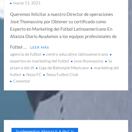
marzo 11, 2021
Queremos felicitar a nuestro Director de operaciones
José Thomassiny por Obtener su certificado como
Experto en Marketing del Fútbol Latinoamericano En
Alianza Diario Ayudamos a los equipos profesionales de
Fútbol …
LEER MÁS
agencia de futbol
centro educativo latinoamericano
expertos en marketing del futbol
jose thomassiny
la
pizarra del dt
Liga de Balompie Mexicano
marketing del
futbol
Neza FC
Neza Futbol Club
en
Comentar
En
Alianza
Diario.
MX
somos
expertos
en
Suplementos Alianza S.A de C.V