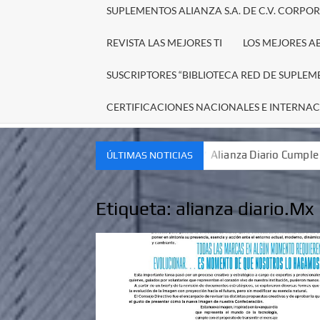
SUPLEMENTOS ALIANZA S.A. DE C.V. CORPO
REVISTA LAS MEJORES TI
LOS MEJORES A
SUSCRIPTORES “BIBLIOTECA RED DE SUPLEM
CERTIFICACIONES NACIONALES E INTERNA
tración Tributaria (SAT)
Alianza Diario Cumple 10 AÑOS !
ÚLTIMAS NOTICIAS
Etiqueta:
alianza diario.Mx