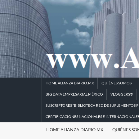
Saltar
al
contenido
HOME ALIANZA DIARIO.MX
QUIÉNES SOMOS
BIG DATA EMPRESARIAL MÉXICO
VLOGGERS®
SUSCRIPTORES “BIBLIOTECA RED DE SUPLEMENTOS P
CERTIFICACIONES NACIONALES E INTERNACIONALE
HOME ALIANZA DIARIO.MX
QUIÉNES SO