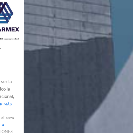
X
 ser la
ico la
cional,
ER MÁS
alianza
l
CIONES