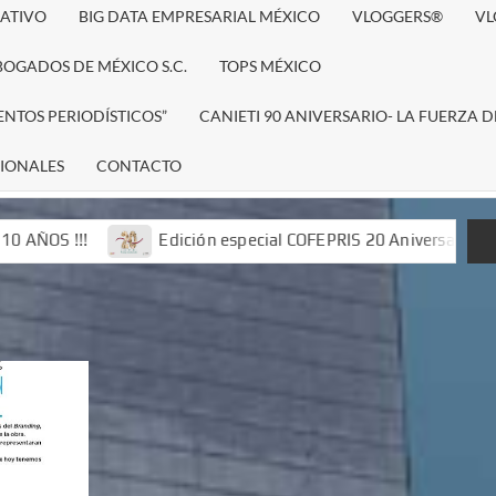
RATIVO
BIG DATA EMPRESARIAL MÉXICO
VLOGGERS®
VL
BOGADOS DE MÉXICO S.C.
TOPS MÉXICO
ENTOS PERIODÍSTICOS”
CANIETI 90 ANIVERSARIO- LA FUERZA D
CIONALES
CONTACTO
!!
Edición especial COFEPRIS 20 Aniversario 2022