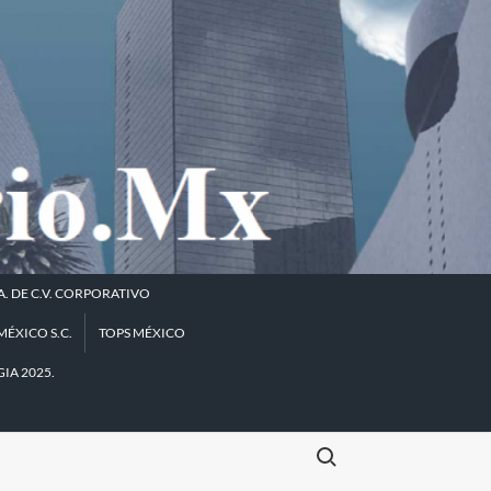
A. DE C.V. CORPORATIVO
ÉXICO S.C.
TOPS MÉXICO
IA 2025.
Buscar: