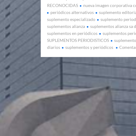
RECONOCIDAS
nueva imagen corporativa 
periódicos alternativos
suplemento editori
suplemento especializado
suplemento period
suplementos alianza
suplementos alianza sa 
suplementos en periódicos
suplementos peri
SUPLEMENTOS PERIODISTICOS
suplemento
diarios
suplementos y periódicos
Comenta