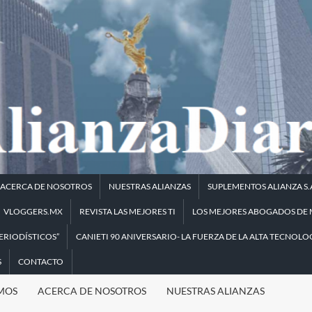
ACERCA DE NOSOTROS
NUESTRAS ALIANZAS
SUPLEMENTOS ALIANZA S.
VLOGGERS.MX
REVISTA LAS MEJORES TI
LOS MEJORES ABOGADOS DE M
ERIODÍSTICOS”
CANIETI 90 ANIVERSARIO- LA FUERZA DE LA ALTA TECNOLOG
S
CONTACTO
MOS
ACERCA DE NOSOTROS
NUESTRAS ALIANZAS