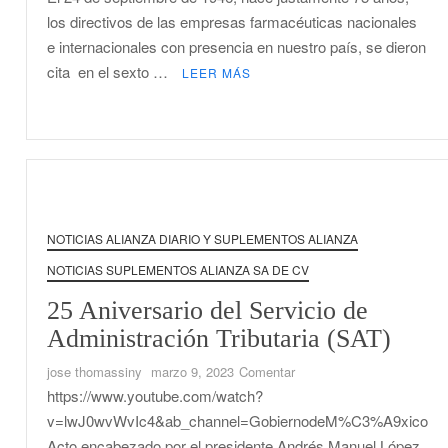
Aniversario
los directivos de las empresas farmacéuticas nacionales
CANIFARMA
e internacionales con presencia en nuestro país, se dieron
cita en el sexto …
LEER MÁS
NOTICIAS ALIANZA DIARIO Y SUPLEMENTOS ALIANZA
NOTICIAS SUPLEMENTOS ALIANZA SA DE CV
25 Aniversario del Servicio de
Administración Tributaria (SAT)
en
jose thomassiny
marzo 9, 2023
Comentar
25
https://www.youtube.com/watch?
Aniversario
v=lwJ0wvWvIc4&ab_channel=GobiernodeM%C3%A9xico
del
Acto encabezado por el presidente Andrés Manuel López