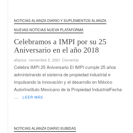
NOTICIAS ALIANZA DIARIO Y SUPLEMENTOS ALIANZA
NUEVAS NOTICIAS NUEVA PLATAFORMA
Celebramos a IMPI por su 25
Aniversario en el año 2018
en
alianza
noviembre 5, 2021
Comentar
Celebramos
Celebra IMPI 25 Aniversario El IMPI cumple 25 años
a
administrando el sistema de propiedad industrial e
IMPI
impulsando la innovación y el desarrollo en México
por
AutorInstituto Mexicano de la Propiedad IndustrialFecha
su
…
LEER MÁS
25
Aniversario
en
el
año
NOTICIAS ALIANZA DIARIO SUBIDAS
2018