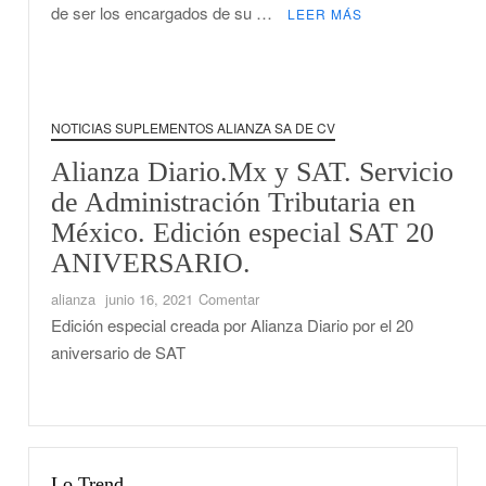
de ser los encargados de su …
LEER MÁS
Nacional.
NOTICIAS SUPLEMENTOS ALIANZA SA DE CV
Alianza Diario.Mx y SAT. Servicio
de Administración Tributaria en
México. Edición especial SAT 20
ANIVERSARIO.
en
alianza
junio 16, 2021
Comentar
Alianza
Edición especial creada por Alianza Diario por el 20
Diario.Mx
aniversario de SAT
y
SAT.
Servicio
de
Administración
Lo Trend
Tributaria