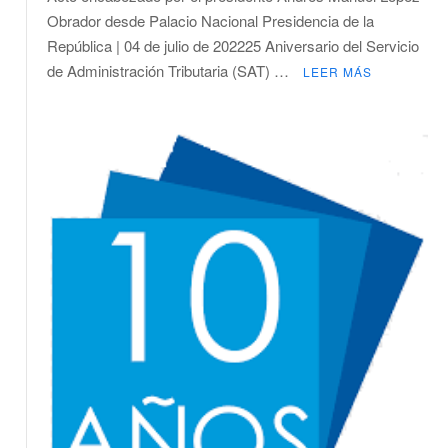
Servicio
Obrador desde Palacio Nacional Presidencia de la
de
República | 04 de julio de 202225 Aniversario del Servicio
Administración
de Administración Tributaria (SAT) …
Tributaria
LEER MÁS
(SAT)