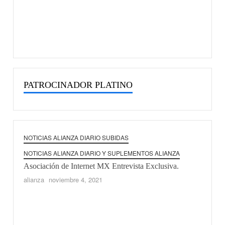
Algunos de nuestros Medios:
jose thomassiny
enero 9, 2025
PATROCINADOR PLATINO
NOTICIAS ALIANZA DIARIO SUBIDAS
NOTIC
Micro
NOTICIAS ALIANZA DIARIO Y SUPLEMENTOS ALIANZA
comme
Asociación de Internet MX Entrevista Exclusiva.
tecno
alianza
noviembre 4, 2021
alianz