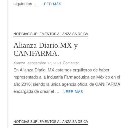
siguientes …
LEER MÁS
en
México
con
las
Tecnologías
NOTICIAS SUPLEMENTOS ALIANZA SA DE CV
de
la
Alianza Diario.MX y
Información.
CANIFARMA.
Agencia
en
oficial
alianza
septiembre 17, 2021
Comentar
Alianza
de
En Alianza Diario. MX estamos orgullosos de haber
Diario.MX
AMITI
representado a la Industria Farmacéutica en México en el
y
y
año 2016, siendo la única agencia oficial de CANIFARMA
CANIFARMA.
CANIETI.
encargada de crear el …
LEER MÁS
NOTICIAS SUPLEMENTOS ALIANZA SA DE CV