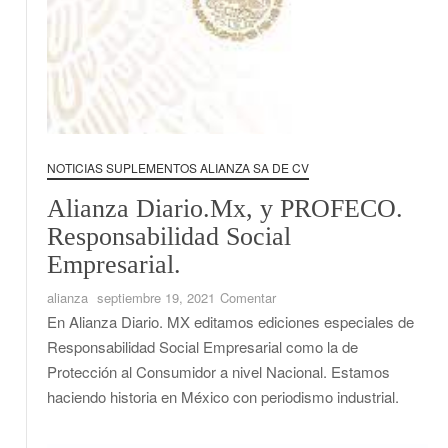
NOTICIAS SUPLEMENTOS ALIANZA SA DE CV
Alianza Diario.Mx, y PROFECO.
Responsabilidad Social
Empresarial.
en
alianza
septiembre 19, 2021
Comentar
Alianza
En Alianza Diario. MX editamos ediciones especiales de
Diario.Mx,
Responsabilidad Social Empresarial como la de
y
Protección al Consumidor a nivel Nacional. Estamos
PROFECO.
haciendo historia en México con periodismo industrial.
Responsabilidad
Social
Empresarial.