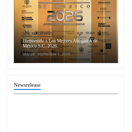
MUY IMPORTANTE
Bienvenido a Los Mejores Abogados de
México S.C. 2026
alianza
septiembre 1, 2019
LA
OLOGIA
Newsrelease
UNCATEGORIZED