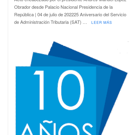
Servicio
Obrador desde Palacio Nacional Presidencia de la
de
República | 04 de julio de 202225 Aniversario del Servicio
Administración
de Administración Tributaria (SAT) …
Tributaria
LEER MÁS
(SAT)