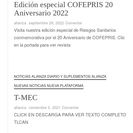
Edición especial COFEPRIS 20
Aniversario 2022
en
alianza
septiembre 29, 2022
Comentar
Edición
Visita nuestra edición especial de Riesgos Sanitarios
especial
conmemorativa por el 20 Aniversario de COFEPRIS. Clic
COFEPRIS
en la portada para ver revista
20
Aniversario
2022
NOTICIAS ALIANZA DIARIO Y SUPLEMENTOS ALIANZA
NUEVAS NOTICIAS NUEVA PLATAFORMA
T-MEC
en
alianza
noviembre 5, 2021
Comentar
T-
CLICK EN DESCARGA PARA VER TEXTO COMPLETO
MEC
TLCAN