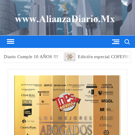
Saltar
al
contenido
Busca
e 10 AÑOS !!!
Edición especial COFEPRIS 20 Aniversario 