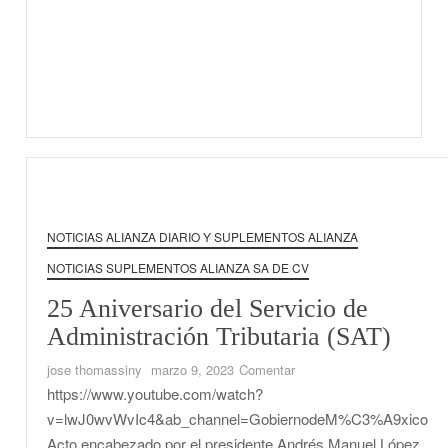
NOTICIAS ALIANZA DIARIO Y SUPLEMENTOS ALIANZA
NOTICIAS SUPLEMENTOS ALIANZA SA DE CV
25 Aniversario del Servicio de
Administración Tributaria (SAT)
en
jose thomassiny
marzo 9, 2023
Comentar
25
https://www.youtube.com/watch?
Aniversario
v=lwJ0wvWvIc4&ab_channel=GobiernodeM%C3%A9xico
del
Acto encabezado por el presidente Andrés Manuel López