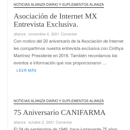
NOTICIAS ALIANZA DIARIO Y SUPLEMENTOS ALIANZA
Asociación de Internet MX
Entrevista Exclusiva.
en
alianza
noviembre 4, 2021
Comentar
Asociación
Con motivo del 20 aniversario de la Asociación de Internet
de
les compartimos nuestra entrevista exclusiva con Cinthya
Internet
Martínez Presidente en 2016. También recordamos los
MX
eventos e información que nos proporcionaron …
Entrevista
LEER MÁS
Exclusiva.
NOTICIAS ALIANZA DIARIO Y SUPLEMENTOS ALIANZA
75 Aniversario CANIFARMA
en
alianza
octubre 2, 2021
Comentar
75
El 24 de septiembre de 1946, hace justamente 75 años,