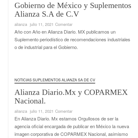
Gobierno de México y Suplementos
Alianza S.A de C.V
en
alianza
julio 11, 2021
Comentar
Gobierno
Año con Año en Alianza Diario. MX publicamos un
de
Suplemento periodístico de recomendaciones industriales
México
o de industrial para el Gobierno.
y
Suplementos
Alianza
S.A
de
NOTICIAS SUPLEMENTOS ALIANZA SA DE CV
C.V
Alianza Diario.Mx y COPARMEX
Nacional.
en
alianza
julio 11, 2021
Comentar
Alianza
En Alianza Diario. Mx estamos Orgullosos de ser la
Diario.Mx
agencia oficial encargada de publicar en México la nueva
y
imagen corporativa de COPARMEX Nacional, asimismo
COPARMEX