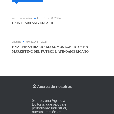
jose thomassiny
FEBRERO 8, 2024
CAINTRA 80 ANIVERSARIO
alianza
MARZO 11, 2021
EN ALIANZA DIARIO. MX SOMOS EXPERTOS EN
MARKETING DEL FÚTBOL LATINOAMERICANO.
Acerca de nosotros
Somos una Agencia
Editorial que apoya el
periodismo industrial,
nuestra misión es