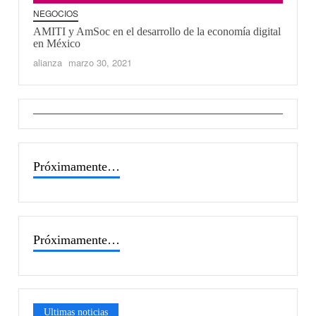
NEGOCIOS
AMITI y AmSoc en el desarrollo de la economía digital
NUEVOS SUPLEMENTOS ALIANZA DIARIO
en México
CNSF 30 AÑOS DEL SEGURO EN
alianza
marzo 30, 2021
MÉXICO Archivos 2020
alianza
noviembre 6, 2021
Próximamente…
Próximamente…
Ultimas noticias