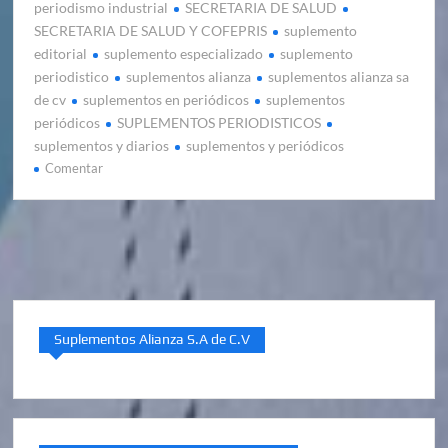
periodismo industrial
SECRETARIA DE SALUD
SECRETARIA DE SALUD Y COFEPRIS
suplemento
editorial
suplemento especializado
suplemento
periodistico
suplementos alianza
suplementos alianza sa
de cv
suplementos en periódicos
suplementos
periódicos
SUPLEMENTOS PERIODISTICOS
suplementos y diarios
suplementos y periódicos
en
Comentar
Edición
especial
COFEPRIS
20
Aniversario
2022
Suplementos Alianza S.A de C.V