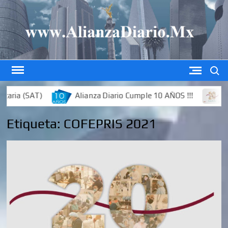
Saltar
al
contenido
Buscar
ria (SAT)
Alianza Diario Cumple 10 AÑOS !!!
Edi
Etiqueta:
COFEPRIS 2021