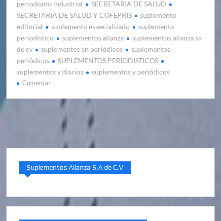
periodismo industrial
SECRETARIA DE SALUD
SECRETARIA DE SALUD Y COFEPRIS
suplemento
editorial
suplemento especializado
suplemento
periodistico
suplementos alianza
suplementos alianza sa
de cv
suplementos en periódicos
suplementos
periódicos
SUPLEMENTOS PERIODISTICOS
suplementos y diarios
suplementos y periódicos
en
Comentar
Edición
especial
COFEPRIS
20
Aniversario
2022
Suplementos Alianza S.A de C.V