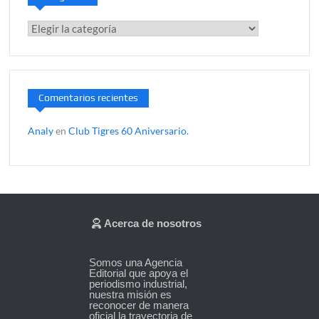
Categorías
Comentarios recientes
Analy
en
Club Tigres 60 Aniversario.
Acerca de nosotros
Somos una Agencia
Editorial que apoya el
periodismo industrial,
nuestra misión es
reconocer de manera
oficial la trayectoria de