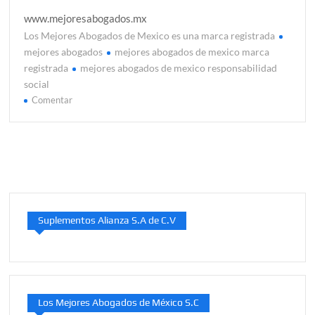
www.mejoresabogados.mx
Los Mejores Abogados de Mexico es una marca registrada
mejores abogados
mejores abogados de mexico marca
registrada
mejores abogados de mexico responsabilidad
social
en
Comentar
Bienvenido
a
Los
Mejores
Abogados
de
México
Suplementos Alianza S.A de C.V
S.C.
2026
Los Mejores Abogados de México S.C