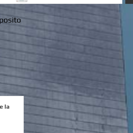
oposito
e la