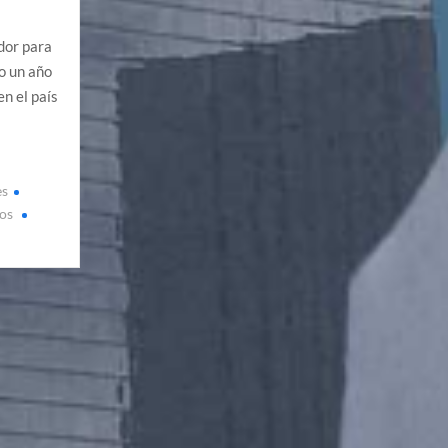
dor para
o un año
n el país
es
os