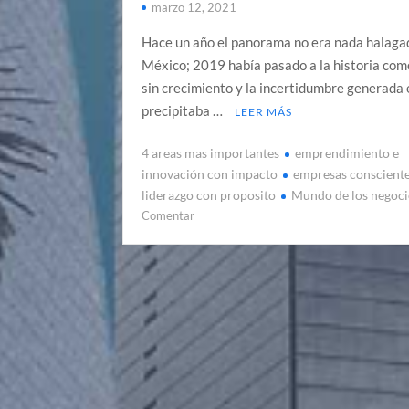
marzo 12, 2021
Hace un año el panorama no era nada halaga
México; 2019 había pasado a la historia com
sin crecimiento y la incertidumbre generada e
precipitaba …
LEER MÁS
4 areas mas importantes
emprendimiento e
innovación con impacto
empresas conscient
liderazgo con proposito
Mundo de los negoci
en
Comentar
Las
4
áreas
más
importantes
de
la
actualidad
en