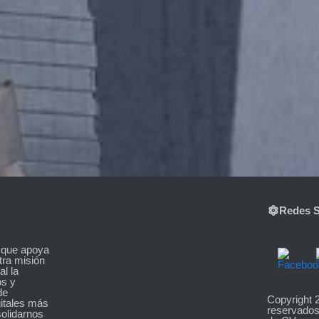
Redes S
 que apoya
tra misión
al la
os y
de
Copyright 
itales más
reservados
olidarnos