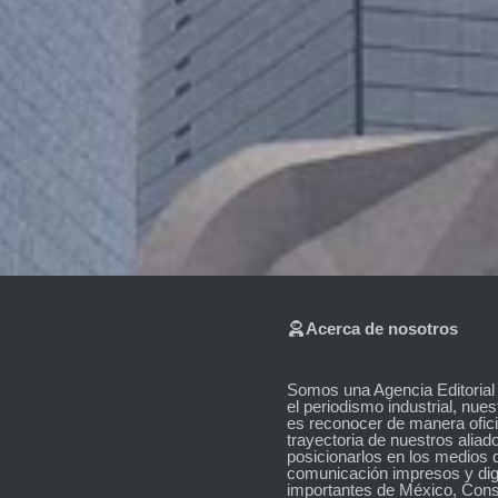
el
mundo
de
los
negocios
en
México.
Acerca de nosotros
Somos una Agencia Editorial
el periodismo industrial, nues
es reconocer de manera ofici
trayectoria de nuestros aliad
posicionarlos en los medios 
comunicación impresos y dig
importantes de México, Cons