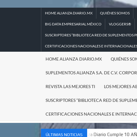
Saltar
al
HOME ALIANZA DIARIO.MX
QUIÉNES SOMOS
contenido
BIG DATA EMPRESARIAL MÉXICO
VLOGGERS®
SUSCRIPTORES “BIBLIOTECA RED DE SUPLEMENTOS P
CERTIFICACIONES NACIONALES E INTERNACIONALE
HOME ALIANZA DIARIO.MX
QUIÉNES SO
SUPLEMENTOS ALIANZA S.A. DE C.V. CORPO
REVISTA LAS MEJORES TI
LOS MEJORES A
SUSCRIPTORES “BIBLIOTECA RED DE SUPLEM
CERTIFICACIONES NACIONALES E INTERNA
ón Tributaria (SAT)
Alianza Diario Cumple 10 AÑOS !!!
ÚLTIMAS NOTICIAS