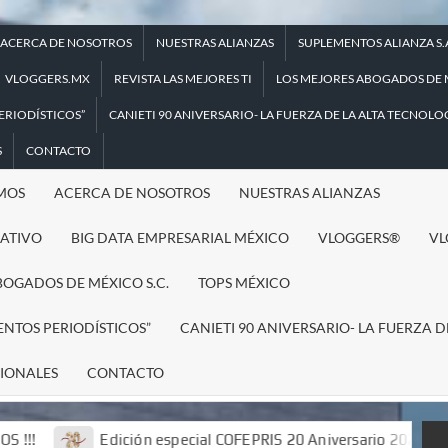
ACERCA DE NOSOTROS
NUESTRAS ALIANZAS
SUPLEMENTOS ALIANZA S.
VLOGGERS.MX
REVISTA LAS MEJORES TI
LOS MEJORES ABOGADOS DE M
ERIODÍSTICOS”
CANIETI 90 ANIVERSARIO- LA FUERZA DE LA ALTA TECNOLOG
S
CONTACTO
MOS
ACERCA DE NOSOTROS
NUESTRAS ALIANZAS
RATIVO
BIG DATA EMPRESARIAL MÉXICO
VLOGGERS®
VL
BOGADOS DE MÉXICO S.C.
TOPS MÉXICO
ENTOS PERIODÍSTICOS”
CANIETI 90 ANIVERSARIO- LA FUERZA D
CIONALES
CONTACTO
Edición especial COFEPRIS 20 Aniversario 2022
Al