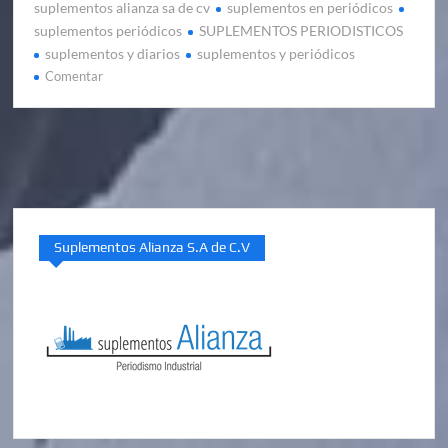
suplementos alianza sa de cv
suplementos en periódicos
suplementos periódicos
SUPLEMENTOS PERIODISTICOS
suplementos y diarios
suplementos y periódicos
en
Comentar
Gobierno
de
México
y
Suplementos
Alianza
S.A
Suplementos Alianza S.A de C.V
de
C.V