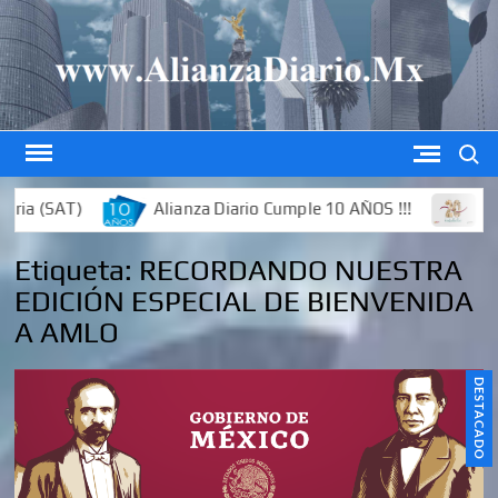
Saltar
al
contenido
Buscar
a (SAT)
Alianza Diario Cumple 10 AÑOS !!!
Edició
Etiqueta:
RECORDANDO NUESTRA
EDICIÓN ESPECIAL DE BIENVENIDA
A AMLO
DESTACADO